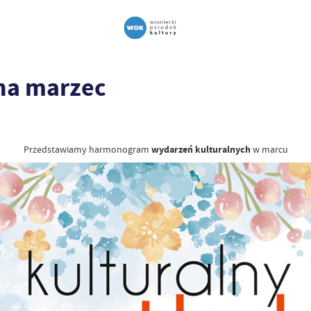
 na marzec
Przedstawiamy harmonogram
wydarzeń kulturalnych
w marcu