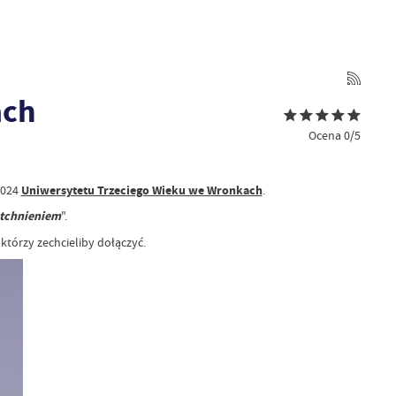
ach
Ocena 0/5
2024
Uniwersytetu Trzeciego Wieku we Wronkach
.
tchnieniem
".
tórzy zechcieliby dołączyć.