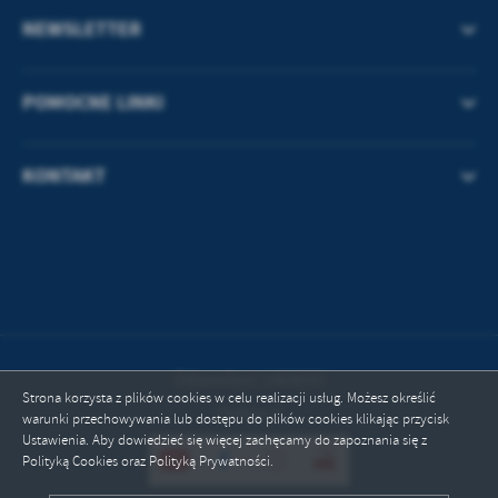
NEWSLETTER
POMOCNE LINKI
KONTAKT
Odwiedzin: 1464032
Strona korzysta z plików cookies w celu realizacji usług. Możesz określić
Online: 5
warunki przechowywania lub dostępu do plików cookies klikając przycisk
Ustawienia. Aby dowiedzieć się więcej zachęcamy do zapoznania się z
Polityką Cookies oraz Polityką Prywatności.
ZAPISZ WYBRANE