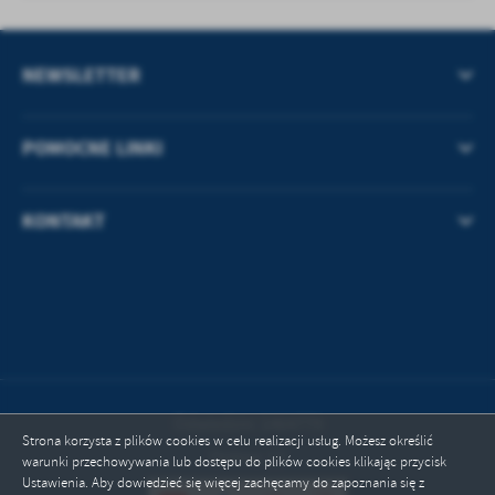
NEWSLETTER
POMOCNE LINKI
KONTAKT
Odwiedzin: 1464779
Strona korzysta z plików cookies w celu realizacji usług. Możesz określić
Online: 12
warunki przechowywania lub dostępu do plików cookies klikając przycisk
Ustawienia. Aby dowiedzieć się więcej zachęcamy do zapoznania się z