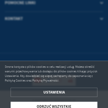
POMOCNE LINKI
KONTAKT
Odwiedzin: 1464927
Strona korzysta z plików cookies w celu realizacji usług. Możesz określić
Online: 4
warunki przechowywania lub dostępu do plików cookies klikając przycisk
Ustawienia. Aby dowiedzieć się więcej zachęcamy do zapoznania się z
Polityką Cookies oraz Polityką Prywatności.
ZAPISZ WYBRANE
USTAWIENIA
ODRZUĆ WSZYSTKIE
Copyright by wokwronki.pl
ODRZUĆ WSZYSTKIE
Powered by
2ClickPortal® - Portale nowej generacji