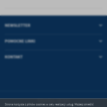
NEWSLETTER
POMOCNE LINKI
KONTAKT
Odwiedzin: 1463684
Strona korzysta z plików cookies w celu realizacji usług. Możesz określić