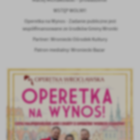
Maciej Michałkowski – prowadzenie
WSTĘP WOLNY!
Operetka na Wynos - Zadanie publiczne jest
współfinansowane ze środków Gminy Wronki
Partner: Wroniecki Ośrodek Kultury
Patron medialny: Wroniecki Bazar