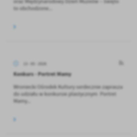
oraz Międzynarodowy Dzień Muzeów – święto
to obchodzone...
13 - 05 - 2026
Konkurs - Portret Mamy
Wroniecki Ośrodek Kultury serdecznie zaprasza
do udziału w konkursie plastycznym Portret
Mamy...