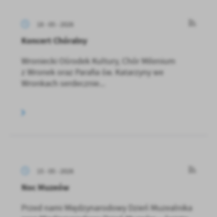
18 - 05 - 2026
Koncert Chóralny
Wroniecki Ośrodek Kultury, Chór Milenium
z Wronek oraz Parafia św. Katarzyny we
Wronkach serdecznie...
15 - 05 - 2026
Noc Muzeów
Przed nami Międzynarodowy Dzień Muzealnika