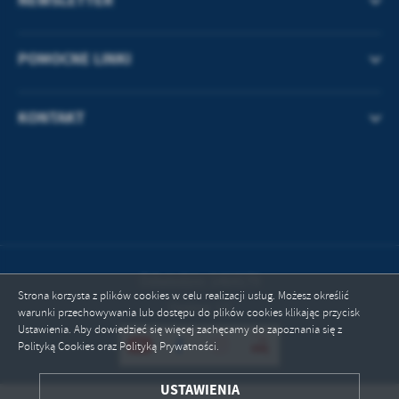
NEWSLETTER
POMOCNE LINKI
KONTAKT
Odwiedzin: 1464179
Strona korzysta z plików cookies w celu realizacji usług. Możesz określić
Online: 17
warunki przechowywania lub dostępu do plików cookies klikając przycisk
Ustawienia. Aby dowiedzieć się więcej zachęcamy do zapoznania się z
ZAPISZ WYBRANE
Polityką Cookies oraz Polityką Prywatności.
ODRZUĆ WSZYSTKIE
USTAWIENIA