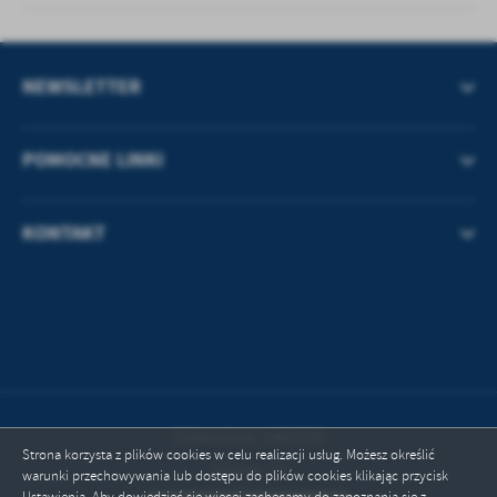
NEWSLETTER
POMOCNE LINKI
KONTAKT
Odwiedzin: 1465199
Strona korzysta z plików cookies w celu realizacji usług. Możesz określić
Online: 13
warunki przechowywania lub dostępu do plików cookies klikając przycisk
Ustawienia. Aby dowiedzieć się więcej zachęcamy do zapoznania się z