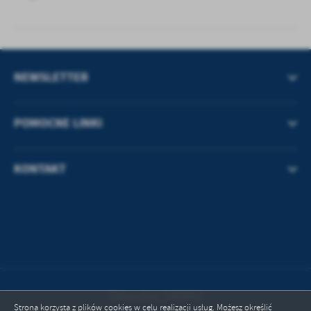
NEWSLETTER
POMOCNE LINKI
KONTAKT
Odwiedzin: 1464933
Strona korzysta z plików cookies w celu realizacji usług. Możesz określić